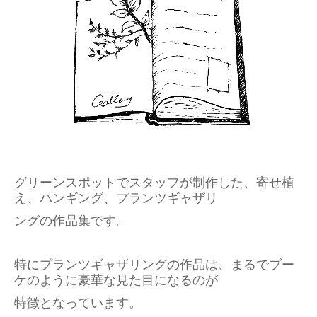
新しい緑の提案
ガーデン＆エクステリア
特徴と強み
プランと工事の流れ
物件別施工事例
グリーンスポットでスタッフが制作した、
寄せ植
部分別施工事例
え、ハンギング、プランツギャ
ザリ
スペシャルコンテンツ
ング
の作品集です。
グリーンスポット
特にプランツギャザリングの作品は、
まるでブー
店舗情報
ケのように
豪華な見た
目になるのが
特徴となっています。
花の装飾