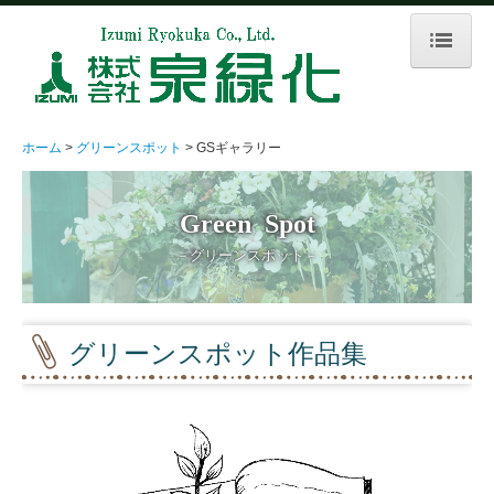
ホーム
企業出展庭園
ホーム
グリーンスポット
GSギャラリー
会社概要
Green  Spot
会社の歴史
－グリーンスポット－
代表挨拶
SDGs宣言
グリーンスポット作品集
お問い合わせ
求人情報
緑の街並みづくり