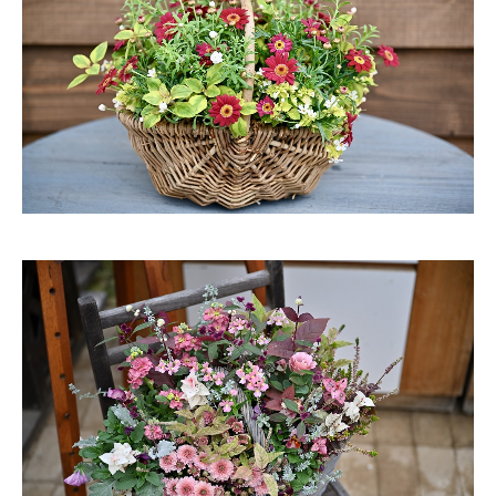
雑木の庭
壁面緑化
蘭展＆希望の芽
泉ボタニカルガーデン