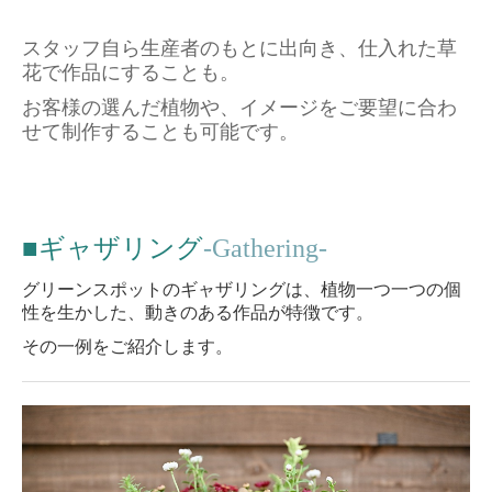
GS施工事例
スタッフ自ら生産者のもとに出向き、仕入れた草
花で作品にすることも。
お庭づくり
お客様の選んだ植物や、イメージをご要望に合わ
せて制作することも可能です。
各種教室情報
GSギャラリー
パパっとセルフ
■
ギャザリング
-Gathering-
フォトギャラリー
グリーンスポットのギャザリングは、植物一つ一つの個
性を生かした、動きのある作品が特徴です。
緑と風のガーデン
その一例をご紹介します。
TBC住宅展示場
商業施設
泉ボタニカルガーデン