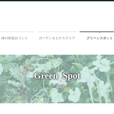
緑の街並みづくり
ガーデン＆エクステリア
グリーンスポット
新しい緑の提案
特徴と強み
プランと工事の流れ
物件別施工事例
部分別施工事例
スペシャルコンテンツ
店舗情報
花の装飾
GS施工事例
お庭づくり
各種教室情報
GSギャラリー
パパっとセルフ
Green  Spot
－グリーンスポット－