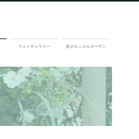
フォトギャラリー
泉ボタニカルガーデン
緑と風のガーデン
TBC住宅展示場
商業施設
泉ボタニカルガーデン
雑木の庭
壁面緑化
蘭展＆希望の芽